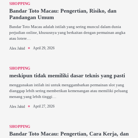
SHOPPING
Bandar Toto Macau: Pengertian, Risiko, dan
Pandangan Umum
Bandar Toto Macau adalah istilah yang sering muncul dalam dunia
perjudian online, khususnya yang berkaitan dengan permainan angka
atau lotere…
April 29, 2026
Alex Jahid
SHOPPING
meskipun tidak memiliki dasar teknis yang pasti
menggunakan istilah ini untuk menggambarkan permainan slot yang
dianggap lebih sering memberikan kemenangan atau memiliki peluang
menang yang lebih tinggi…
April 27, 2026
Alex Jahid
SHOPPING
Bandar Toto Macau: Pengertian, Cara Kerja, dan