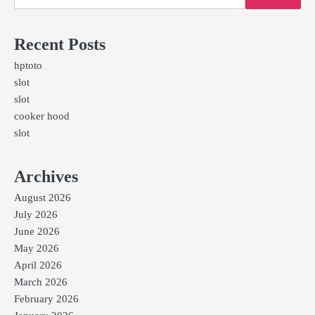
Recent Posts
hptoto
slot
slot
cooker hood
slot
Archives
August 2026
July 2026
June 2026
May 2026
April 2026
March 2026
February 2026