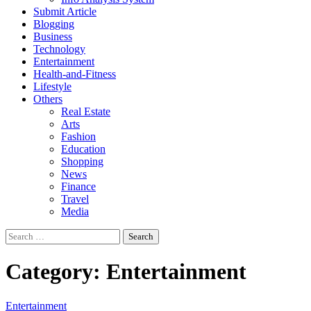
Submit Article
Blogging
Business
Technology
Entertainment
Health-and-Fitness
Lifestyle
Others
Real Estate
Arts
Fashion
Education
Shopping
News
Finance
Travel
Media
Search
for:
Category:
Entertainment
Entertainment