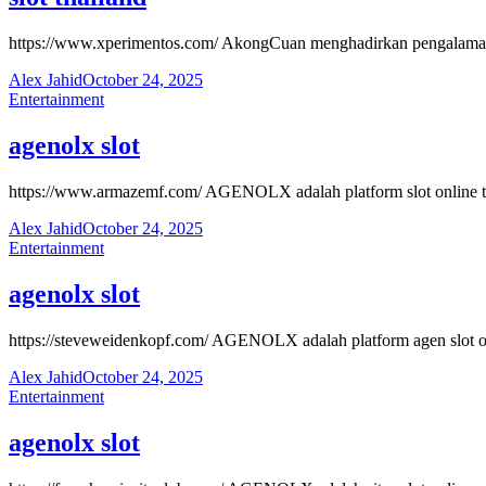
https://www.xperimentos.com/ AkongCuan menghadirkan pengalaman b
Alex Jahid
October 24, 2025
Entertainment
agenolx slot
https://www.armazemf.com/ AGENOLX adalah platform slot online te
Alex Jahid
October 24, 2025
Entertainment
agenolx slot
https://steveweidenkopf.com/ AGENOLX adalah platform agen slot o
Alex Jahid
October 24, 2025
Entertainment
agenolx slot