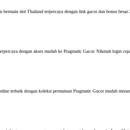
ermain slot Thailand terpercaya dengan link gacor dan bonus besar
rpercaya dengan akses mudah ke Pragmatic Gacor. Nikmati login cep
nline terbaik dengan koleksi permainan Pragmatic Gacor mudah menan