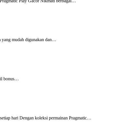
t Pragmatic Play Gacor Nikmati berbagai…
form yang mudah digunakan dan…
abil bonus…
setiap hari Dengan koleksi permainan Pragmatic…