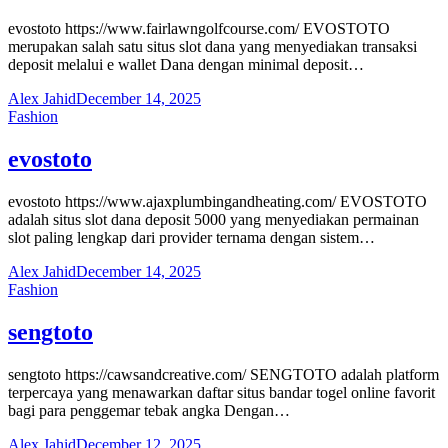
evostoto https://www.fairlawngolfcourse.com/ EVOSTOTO
merupakan salah satu situs slot dana yang menyediakan transaksi
deposit melalui e wallet Dana dengan minimal deposit…
Alex Jahid
December 14, 2025
Fashion
evostoto
evostoto https://www.ajaxplumbingandheating.com/ EVOSTOTO
adalah situs slot dana deposit 5000 yang menyediakan permainan
slot paling lengkap dari provider ternama dengan sistem…
Alex Jahid
December 14, 2025
Fashion
sengtoto
sengtoto https://cawsandcreative.com/ SENGTOTO adalah platform
terpercaya yang menawarkan daftar situs bandar togel online favorit
bagi para penggemar tebak angka Dengan…
Alex Jahid
December 12, 2025