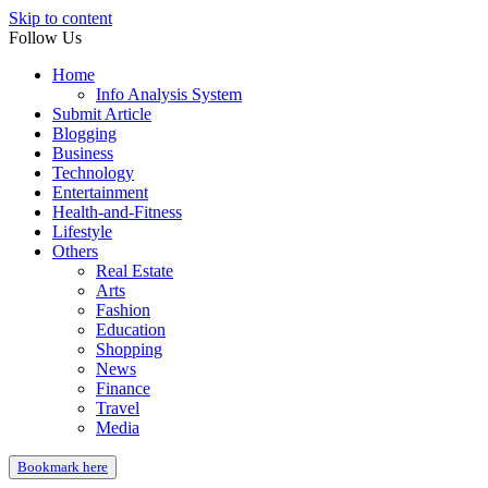
Skip to content
Follow Us
Home
Info Analysis System
Submit Article
Blogging
Business
Technology
Entertainment
Health-and-Fitness
Lifestyle
Others
Real Estate
Arts
Fashion
Education
Shopping
News
Finance
Travel
Media
Bookmark here