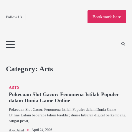
Fashion
Skip
to
Education
Bookmark here
Follow Us
content
Home
Info
Submit
Blogging
Business
Technology
Entertainment
Health-
Lifestyle
Others
Shopping
Analysis
Article
and-
News
System
Fitness
Finance
Travel
Media
Category:
Arts
ARTS
Pokecuan Slot Gacor: Fenomena Istilah Populer
dalam Dunia Game Online
Pokecuan Slot Gacor: Fenomena Istilah Populer dalam Dunia Game
Online Dalam beberapa tahun terakhir, dunia hiburan digital berkembang
sangat pesat,…
April 24, 2026
Alex Jahid