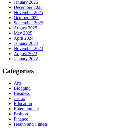
January 2026
December 2025
November 2025
October 2025
September 2025
August 2025
May 2025
April 2024
January 2024
November 2023
August 2023
January 2022
Categories
Arts
Blogging
Business
casino
Education
Entertainment
Fashion
Finance
Health-and-Fitness