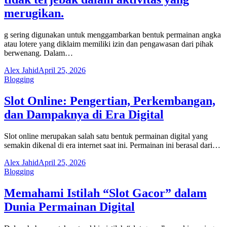
merugikan.
g sering digunakan untuk menggambarkan bentuk permainan angka
atau lotere yang diklaim memiliki izin dan pengawasan dari pihak
berwenang. Dalam…
Alex Jahid
April 25, 2026
Blogging
Slot Online: Pengertian, Perkembangan,
dan Dampaknya di Era Digital
Slot online merupakan salah satu bentuk permainan digital yang
semakin dikenal di era internet saat ini. Permainan ini berasal dari…
Alex Jahid
April 25, 2026
Blogging
Memahami Istilah “Slot Gacor” dalam
Dunia Permainan Digital