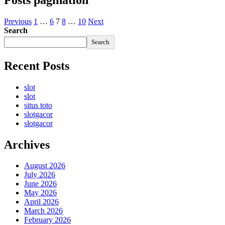
Previous
1
…
6
7
8
…
10
Next
Search
Search
Recent Posts
slot
slot
situs toto
slotgacor
slotgacor
Archives
August 2026
July 2026
June 2026
May 2026
April 2026
March 2026
February 2026