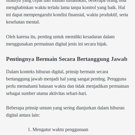
sifatnya yang cepat dan mudah dimainkan, beberapa orang bisa
menghabiskan waktu terlalu lama tanpa kontrol yang baik. Hal
ini dapat mempengaruhi kondisi finansial, waktu produktif, serta
kesehatan mental.
Oleh karena itu, penting untuk memiliki kesadaran dalam
menggunakan permainan digital jenis ini secara bijak.
Pentingnya Bermain Secara Bertanggung Jawab
Dalam konteks hiburan digital, prinsip bermain secara
bertanggung jawab menjadi hal yang sangat penting. Pengguna
perlu memahami batasan waktu dan tidak menjadikan permainan
sebagai sumber utama aktivitas sehari-hari.
Beberapa prinsip umum yang sering dianjurkan dalam hiburan
digital antara lain:
Mengatur waktu penggunaan