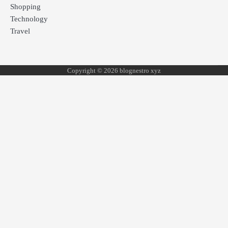
Shopping
Technology
Travel
Copyright © 2026 blognestro xyz