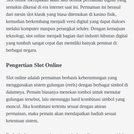
semakin dikenal di era internet saat ini. Permainan ini berasal
dari mesin slot klasik yang biasa ditemukan di kasino fisik,
kemudian berkembang menjadi versi digital yang dapat diakses
melalui komputer maupun perangkat seluler. Dengan kemajuan
teknologi, slot online menjadi bagian dari industri hiburan digital
yang tumbuh sangat cepat dan memiliki banyak peminat di
berbagai negara.
Pengertian Slot Online
Slot online adalah permainan berbasis keberuntungan yang
menggunakan sistem gulungan (reels) dengan berbagai simbol di
dalamnya. Pemain biasanya menekan tombol untuk memutar
gulungan tersebut, lalu menunggu hasil kombinasi simbol yang
muncul. Jika kombinasi tertentu sesuai dengan aturan
permainan, maka pemain akan mendapatkan hadiah sesuai
ketentuan sistem.