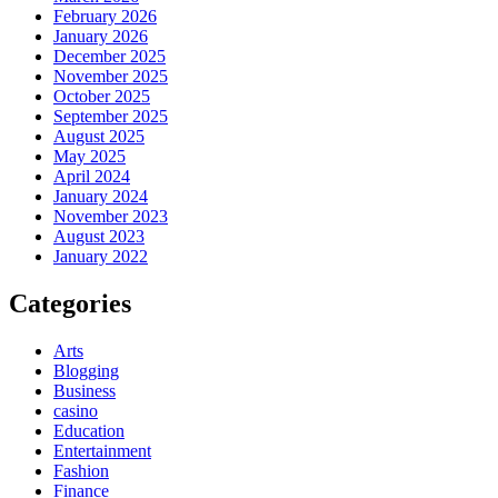
February 2026
January 2026
December 2025
November 2025
October 2025
September 2025
August 2025
May 2025
April 2024
January 2024
November 2023
August 2023
January 2022
Categories
Arts
Blogging
Business
casino
Education
Entertainment
Fashion
Finance