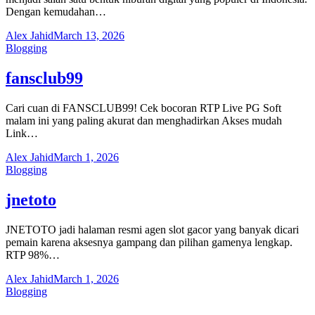
Dengan kemudahan…
Alex Jahid
March 13, 2026
Blogging
fansclub99
Cari cuan di FANSCLUB99! Cek bocoran RTP Live PG Soft
malam ini yang paling akurat dan menghadirkan Akses mudah
Link…
Alex Jahid
March 1, 2026
Blogging
jnetoto
JNETOTO jadi halaman resmi agen slot gacor yang banyak dicari
pemain karena aksesnya gampang dan pilihan gamenya lengkap.
RTP 98%…
Alex Jahid
March 1, 2026
Blogging