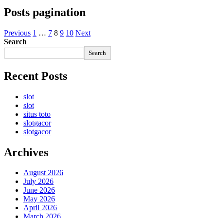
Posts pagination
Previous
1
…
7
8
9
10
Next
Search
Search
Recent Posts
slot
slot
situs toto
slotgacor
slotgacor
Archives
August 2026
July 2026
June 2026
May 2026
April 2026
March 2026