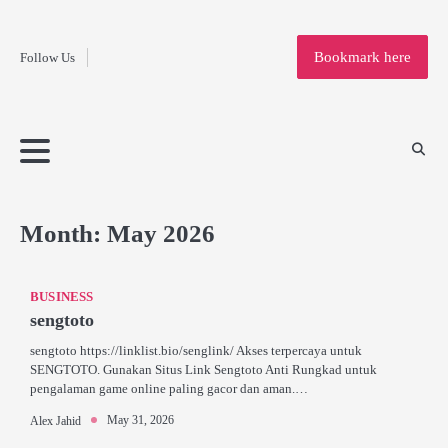
Fashion
Skip
to
Education
Bookmark here
Follow Us
content
Home
Info
Submit
Blogging
Business
Technology
Entertainment
Health-
Lifestyle
Others
Shopping
Analysis
Article
and-
News
System
Fitness
Finance
Travel
Media
Month:
May 2026
BUSINESS
sengtoto
sengtoto https://linklist.bio/senglink/ Akses terpercaya untuk
SENGTOTO. Gunakan Situs Link Sengtoto Anti Rungkad untuk
pengalaman game online paling gacor dan aman.…
May 31, 2026
Alex Jahid