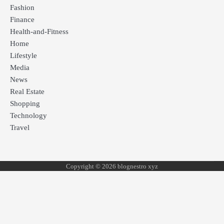
Fashion
Finance
Health-and-Fitness
Home
Lifestyle
Media
News
Real Estate
Shopping
Technology
Travel
Copyright © 2026 blognestro xyz