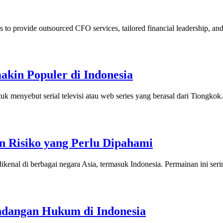
 to provide outsourced CFO services, tailored financial leadership, an
kin Populer di Indonesia
tuk menyebut serial televisi atau web series yang berasal dari Tiongko
an Risiko yang Perlu Dipahami
kenal di berbagai negara Asia, termasuk Indonesia. Permainan ini se
andangan Hukum di Indonesia