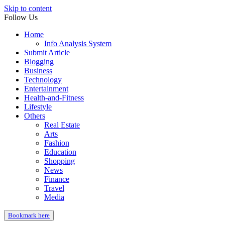
Skip to content
Follow Us
Home
Info Analysis System
Submit Article
Blogging
Business
Technology
Entertainment
Health-and-Fitness
Lifestyle
Others
Real Estate
Arts
Fashion
Education
Shopping
News
Finance
Travel
Media
Bookmark here