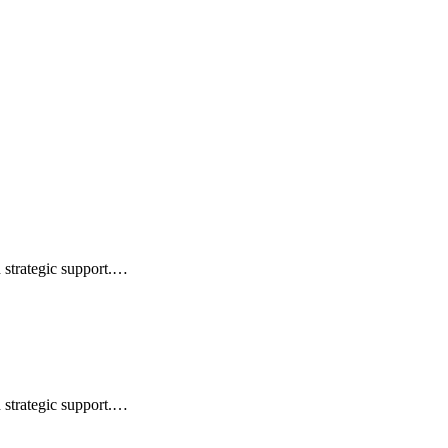
d strategic support.…
d strategic support.…