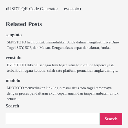
USDT QR Code Generator
evostoto
Post
navigation
Related Posts
sengtoto
SENGTOTO hadir untuk memudahkan Anda dalam mengikuti Live Draw
Togel SDY, SGP, dan Macau. Dengan akses cepat dan akurat, Anda…
evostoto
EVOSTOTO dikenal sebagai link login situs toto online terpercaya &
terbaik di negara konoha, salah satu platform permainan angka daring…
miototo
MIOTOTO menyediakan link login resmi situs toto togel terpercaya
dengan proses pendaftaran akun cepat, aman, dan tanpa hambatan untuk
semua…
Search
Search