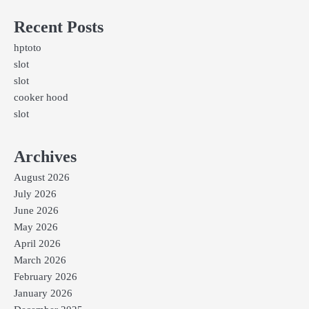
Recent Posts
hptoto
slot
slot
cooker hood
slot
Archives
August 2026
July 2026
June 2026
May 2026
April 2026
March 2026
February 2026
January 2026