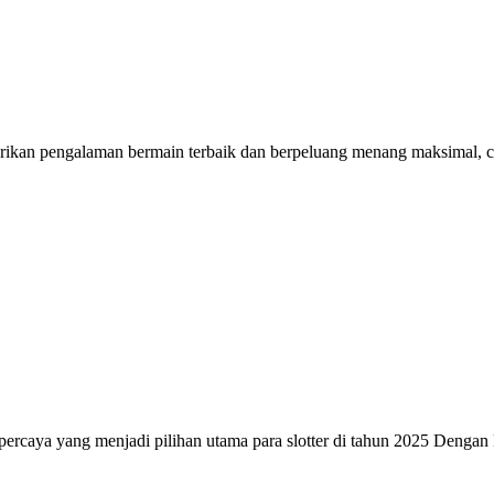
rikan pengalaman bermain terbaik dan berpeluang menang maksimal, c
rcaya yang menjadi pilihan utama para slotter di tahun 2025 Dengan