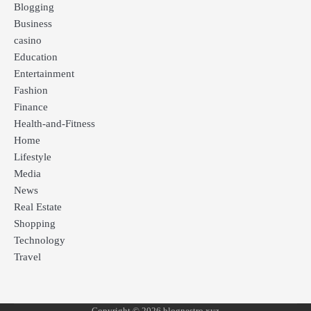
Blogging
Business
casino
Education
Entertainment
Fashion
Finance
Health-and-Fitness
Home
Lifestyle
Media
News
Real Estate
Shopping
Technology
Travel
Copyright © 2026 blognestro xyz