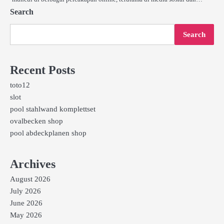
Search
Search
Recent Posts
toto12
slot
pool stahlwand komplettset
ovalbecken shop
pool abdeckplanen shop
Archives
August 2026
July 2026
June 2026
May 2026