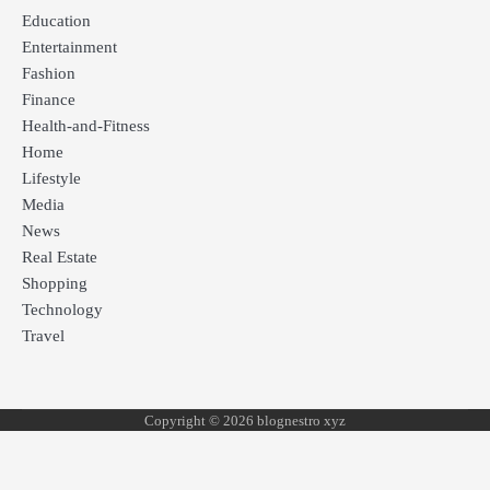
Education
Entertainment
Fashion
Finance
Health-and-Fitness
Home
Lifestyle
Media
News
Real Estate
Shopping
Technology
Travel
Copyright © 2026 blognestro xyz