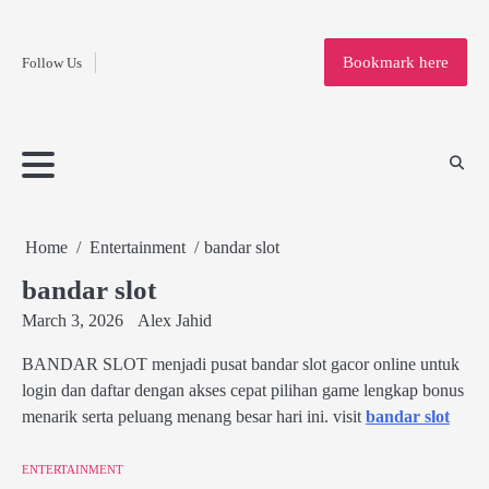
Fashion
Skip
to
Education
Bookmark here
Follow Us
content
Home
Info
Submit
Blogging
Business
Technology
Entertainment
Health-
Lifestyle
Others
Shopping
Analysis
Article
and-
News
System
Fitness
Finance
Travel
Media
Home
Entertainment
bandar slot
bandar slot
March 3, 2026
Alex Jahid
BANDAR SLOT menjadi pusat bandar slot gacor online untuk
login dan daftar dengan akses cepat pilihan game lengkap bonus
menarik serta peluang menang besar hari ini. visit
bandar slot
ENTERTAINMENT