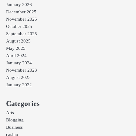
January 2026
December 2025
November 2025
October 2025
September 2025
August 2025
May 2025
April 2024
January 2024
November 2023
August 2023
January 2022
Categories
Arts
Blogging
Business
casino