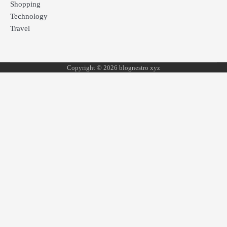
Shopping
Technology
Travel
Copyright © 2026 blognestro xyz