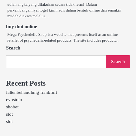
udian angka yang dilakukan secara tidak resmi. Dalam
perkembangannya, togel kini hadir dalam bentuk online dan semakin
mudah diakses melalui…
buy dmt online
Mega Psychedelic Shop is a website that presents itself as an online
retailer of psychedelic-related products. The site includes product…
Search
Search
Recent Posts
faltenbehandlung frankfurt
evostoto
sbobet
slot
slot