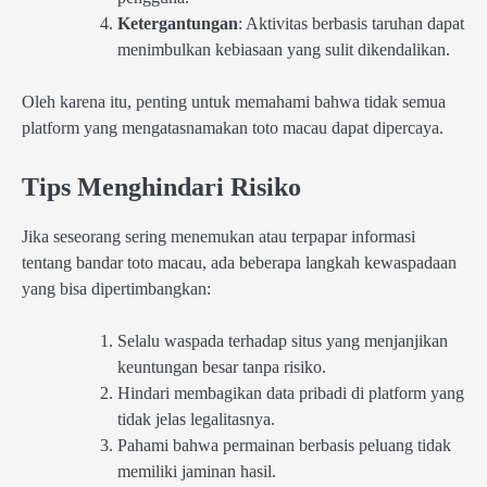
Ketergantungan
: Aktivitas berbasis taruhan dapat
menimbulkan kebiasaan yang sulit dikendalikan.
Oleh karena itu, penting untuk memahami bahwa tidak semua
platform yang mengatasnamakan toto macau dapat dipercaya.
Tips Menghindari Risiko
Jika seseorang sering menemukan atau terpapar informasi
tentang bandar toto macau, ada beberapa langkah kewaspadaan
yang bisa dipertimbangkan:
Selalu waspada terhadap situs yang menjanjikan
keuntungan besar tanpa risiko.
Hindari membagikan data pribadi di platform yang
tidak jelas legalitasnya.
Pahami bahwa permainan berbasis peluang tidak
memiliki jaminan hasil.