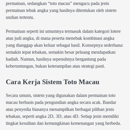
permainan, sedangkan “toto macau” mengacu pada jenis
permainan tebak angka yang hasilnya ditentukan oleh sistem
undian tertentu.
Permainan seperti ini umumnya termasuk dalam kategori lotere
atau judi angka, di mana peserta menebak kombinasi angka
yang dianggap akan keluar sebagai hasil. Konsepnya sederhana:
semakin tepat tebakan, semakin besar peluang mendapatkan
hadiah. Namun, hasilnya sepenuhnya bergantung pada
keberuntungan, bukan keterampilan atau strategi pasti.
Cara Kerja Sistem Toto Macau
Secara umum, sistem yang digunakan dalam permainan toto
macau berbasis pada pengundian angka secara acak. Bandar
atau penyedia biasanya menampilkan berbagai pilihan jenis
tebakan, seperti angka 2D, 3D, atau 4D. Setiap jenis memiliki
tingkat kesulitan dan kemungkinan kemenangan yang berbeda.