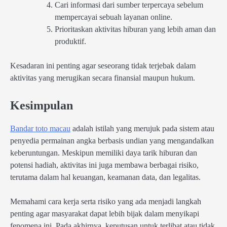
Cari informasi dari sumber terpercaya sebelum
mempercayai sebuah layanan online.
Prioritaskan aktivitas hiburan yang lebih aman dan
produktif.
Kesadaran ini penting agar seseorang tidak terjebak dalam
aktivitas yang merugikan secara finansial maupun hukum.
Kesimpulan
Bandar toto macau
adalah istilah yang merujuk pada sistem atau
penyedia permainan angka berbasis undian yang mengandalkan
keberuntungan. Meskipun memiliki daya tarik hiburan dan
potensi hadiah, aktivitas ini juga membawa berbagai risiko,
terutama dalam hal keuangan, keamanan data, dan legalitas.
Memahami cara kerja serta risiko yang ada menjadi langkah
penting agar masyarakat dapat lebih bijak dalam menyikapi
fenomena ini. Pada akhirnya, keputusan untuk terlibat atau tidak