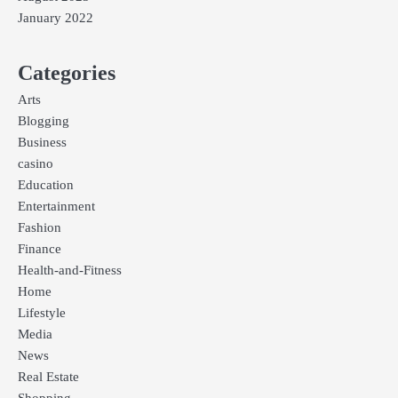
January 2022
Categories
Arts
Blogging
Business
casino
Education
Entertainment
Fashion
Finance
Health-and-Fitness
Home
Lifestyle
Media
News
Real Estate