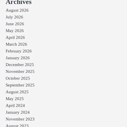
Archives
August 2026
July 2026
June 2026
May 2026
April 2026
March 2026
February 2026
January 2026
December 2025
November 2025
October 2025
September 2025
August 2025
May 2025
April 2024
January 2024
November 2023
August 2023