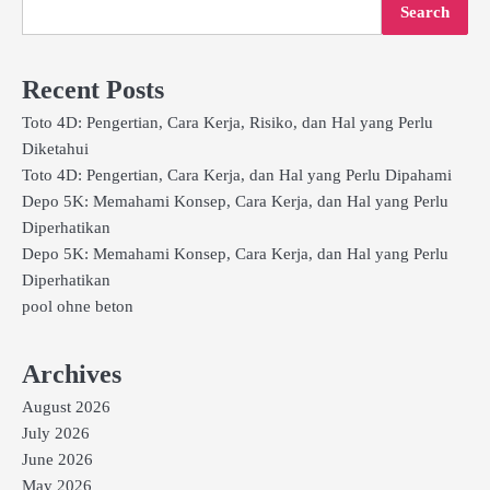
Search
Recent Posts
Toto 4D: Pengertian, Cara Kerja, Risiko, dan Hal yang Perlu
Diketahui
Toto 4D: Pengertian, Cara Kerja, dan Hal yang Perlu Dipahami
Depo 5K: Memahami Konsep, Cara Kerja, dan Hal yang Perlu
Diperhatikan
Depo 5K: Memahami Konsep, Cara Kerja, dan Hal yang Perlu
Diperhatikan
pool ohne beton
Archives
August 2026
July 2026
June 2026
May 2026