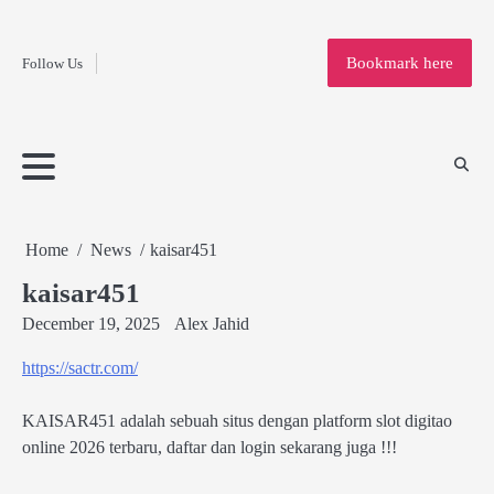
Fashion
Skip
to
Education
Bookmark here
Follow Us
content
Home
Info
Submit
Blogging
Business
Technology
Entertainment
Health-
Lifestyle
Others
Shopping
Analysis
Article
and-
News
System
Fitness
Finance
Travel
Media
Home
News
kaisar451
kaisar451
December 19, 2025
Alex Jahid
https://sactr.com/
KAISAR451 adalah sebuah situs dengan platform slot digitao
online 2026 terbaru, daftar dan login sekarang juga !!!