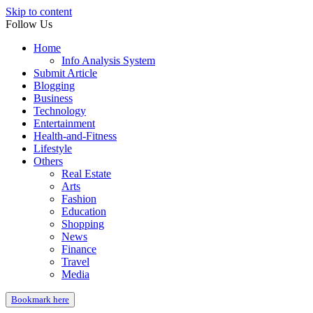
Skip to content
Follow Us
Home
Info Analysis System
Submit Article
Blogging
Business
Technology
Entertainment
Health-and-Fitness
Lifestyle
Others
Real Estate
Arts
Fashion
Education
Shopping
News
Finance
Travel
Media
Bookmark here