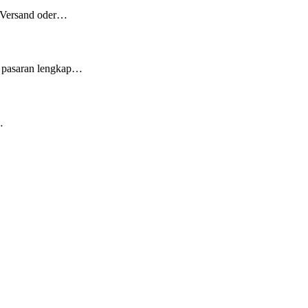
r Versand oder…
gi pasaran lengkap…
…