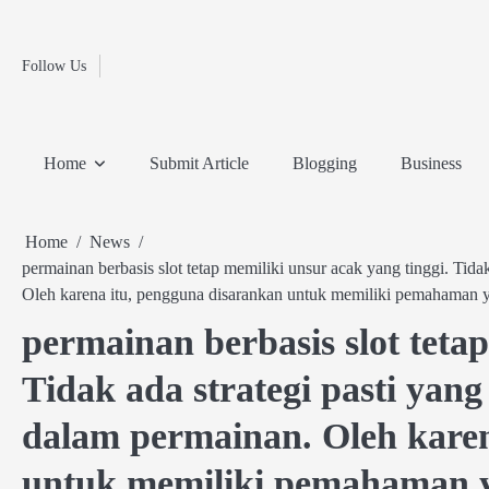
Fashion
Skip
to
Education
content
Follow Us
Home
Info
Submit
Blogging
Business
Technology
Entertainment
Health-
Lifestyle
Others
Shopping
Analysis
Article
and-
News
System
Fitness
Finance
Home
Submit Article
Blogging
Business
Travel
Media
Home
News
permainan berbasis slot tetap memiliki unsur acak yang tinggi. Tida
Oleh karena itu, pengguna disarankan untuk memiliki pemahaman 
permainan berbasis slot tetap
Tidak ada strategi pasti yang
dalam permainan. Oleh karen
untuk memiliki pemahaman y