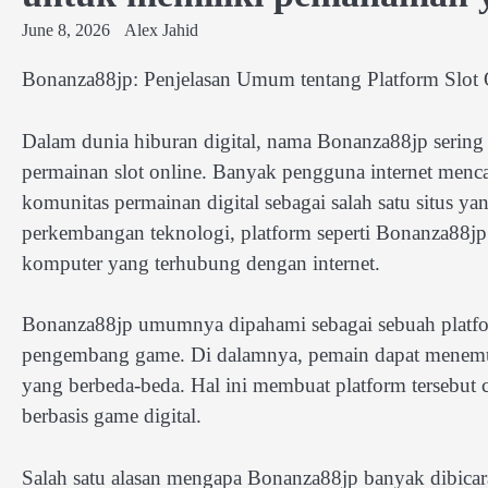
June 8, 2026
Alex Jahid
Bonanza88jp: Penjelasan Umum tentang Platform Slot 
Dalam dunia hiburan digital, nama Bonanza88jp sering m
permainan slot online. Banyak pengguna internet mencar
komunitas permainan digital sebagai salah satu situs y
perkembangan teknologi, platform seperti Bonanza88jp
komputer yang terhubung dengan internet.
Bonanza88jp umumnya dipahami sebagai sebuah platfo
pengembang game. Di dalamnya, pemain dapat menemuka
yang berbeda-beda. Hal ini membuat platform tersebut
berbasis game digital.
Salah satu alasan mengapa Bonanza88jp banyak dibicara