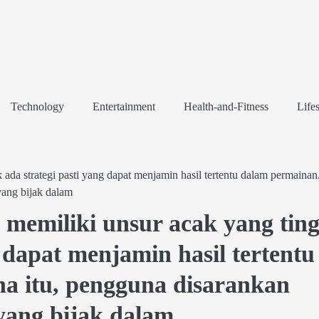
Technology
Entertainment
Health-and-Fitness
Lifes
k ada strategi pasti yang dapat menjamin hasil tertentu dalam permainan
yang bijak dalam
 memiliki unsur acak yang ting
 dapat menjamin hasil tertentu
a itu, pengguna disarankan
ang bijak dalam