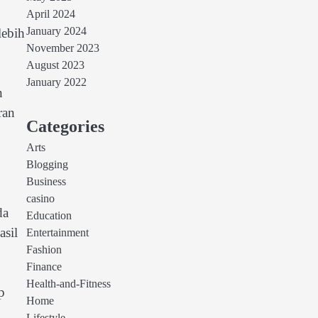
April 2024
January 2024
lebih
November 2023
August 2023
January 2022
n
ran
Categories
Arts
Blogging
Business
casino
da
Education
asil
Entertainment
Fashion
Finance
Health-and-Fitness
p
Home