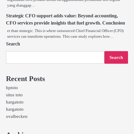
yang dianggap…
Strategic CFO support adds value: Beyond accounting,
CFO services provide insights that fuel growth. Conclusion
er than strategic. This is where outsourced Chief Financial Officer (CFO)
services can transform operations. This case study explores how…
Search
Search
Recent Posts
hptoto
situs toto
hargatoto
hargatoto
ovalbecken