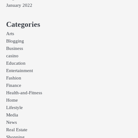
January 2022
Categories
Arts
Blogging
Business
casino
Education
Entertainment
Fashion
Finance
Health-and-Fitness
Home
Lifestyle
Media
News
Real Estate
Shopping