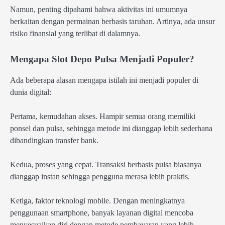
Namun, penting dipahami bahwa aktivitas ini umumnya
berkaitan dengan permainan berbasis taruhan. Artinya, ada unsur
risiko finansial yang terlibat di dalamnya.
Mengapa Slot Depo Pulsa Menjadi Populer?
Ada beberapa alasan mengapa istilah ini menjadi populer di
dunia digital:
Pertama, kemudahan akses. Hampir semua orang memiliki
ponsel dan pulsa, sehingga metode ini dianggap lebih sederhana
dibandingkan transfer bank.
Kedua, proses yang cepat. Transaksi berbasis pulsa biasanya
dianggap instan sehingga pengguna merasa lebih praktis.
Ketiga, faktor teknologi mobile. Dengan meningkatnya
penggunaan smartphone, banyak layanan digital mencoba
menyesuaikan diri dengan metode pembayaran yang lebih