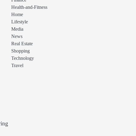
Finance
Health-and-Fitness
Home
Lifestyle
Media
News
Real Estate
Shopping
Technology
Travel
ring