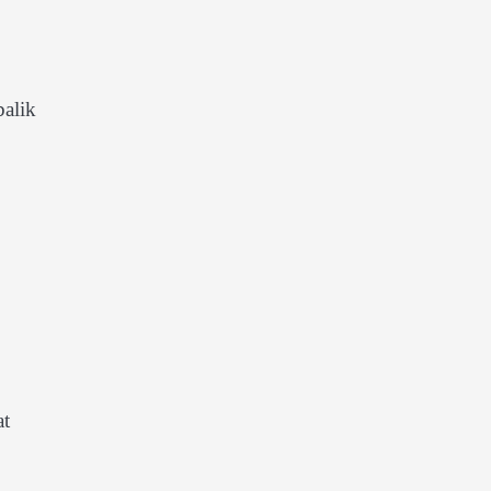
balik
at