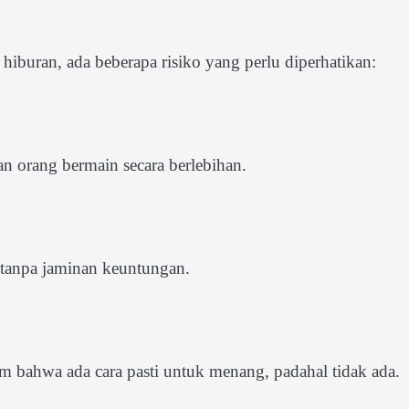
hiburan, ada beberapa risiko yang perlu diperhatikan:
n orang bermain secara berlebihan.
 tanpa jaminan keuntungan.
 bahwa ada cara pasti untuk menang, padahal tidak ada.