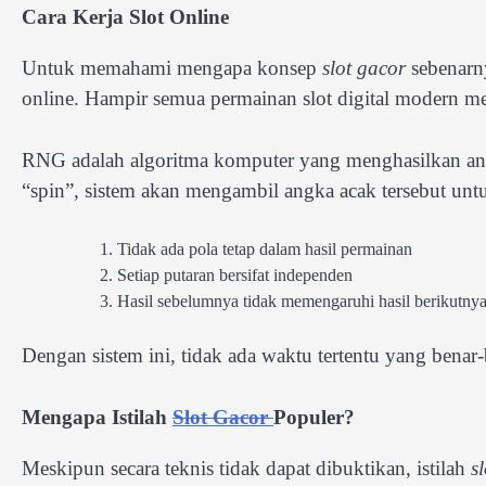
Cara Kerja Slot Online
Untuk memahami mengapa konsep
slot gacor
sebenarny
online. Hampir semua permainan slot digital modern
RNG adalah algoritma komputer yang menghasilkan ang
“spin”, sistem akan mengambil angka acak tersebut unt
Tidak ada pola tetap dalam hasil permainan
Setiap putaran bersifat independen
Hasil sebelumnya tidak memengaruhi hasil berikutny
Dengan sistem ini, tidak ada waktu tertentu yang bena
Mengapa Istilah
Slot Gacor
Populer?
Meskipun secara teknis tidak dapat dibuktikan, istilah
s