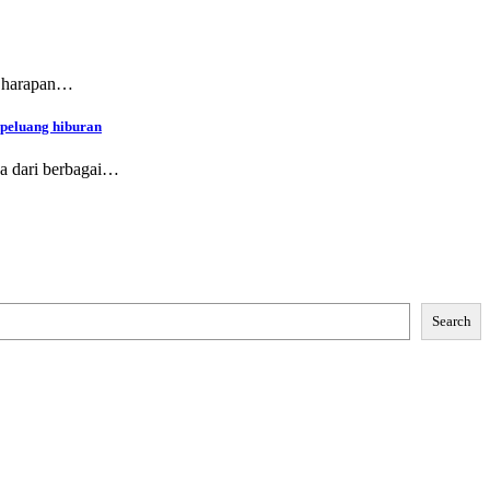
an harapan…
 peluang hiburan
ya dari berbagai…
Search