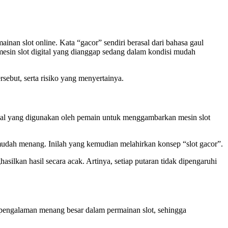
inan slot online. Kata “gacor” sendiri berasal dari bahasa gaul
mesin slot digital yang dianggap sedang dalam kondisi mudah
rsebut, serta risiko yang menyertainya.
formal yang digunakan oleh pemain untuk menggambarkan mesin slot
 mudah menang. Inilah yang kemudian melahirkan konsep “slot gacor”.
hasilkan hasil secara acak. Artinya, setiap putaran tidak dipengaruhi
n pengalaman menang besar dalam permainan slot, sehingga