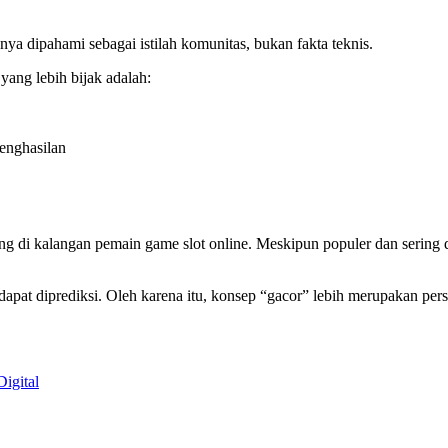
knya dipahami sebagai istilah komunitas, bukan fakta teknis.
 yang lebih bijak adalah:
enghasilan
g di kalangan pemain game slot online. Meskipun populer dan sering dib
apat diprediksi. Oleh karena itu, konsep “gacor” lebih merupakan per
igital