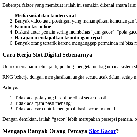
Beberapa faktor yang membuat istilah ini semakin dikenal antara lain:
Media sosial dan konten viral
Banyak video atau postingan yang menampilkan kemenangan be
Komunitas online
Diskusi antar pemain sering membahas “jam gacor”, “pola gacor
Harapan mendapatkan keuntungan cepat
Banyak orang tertarik karena menganggap permainan ini bisa m
Cara Kerja Slot Digital Sebenarnya
Untuk memahami lebih jauh, penting mengetahui bagaimana sistem s
RNG bekerja dengan menghasilkan angka secara acak dalam setiap mil
Artinya:
Tidak ada pola yang bisa diprediksi secara pasti
Tidak ada “jam pasti menang”
Tidak ada cara untuk mengubah hasil secara manual
Dengan demikian, istilah “gacor” lebih merupakan persepsi pemain, b
Mengapa Banyak Orang Percaya
Slot Gacor
?