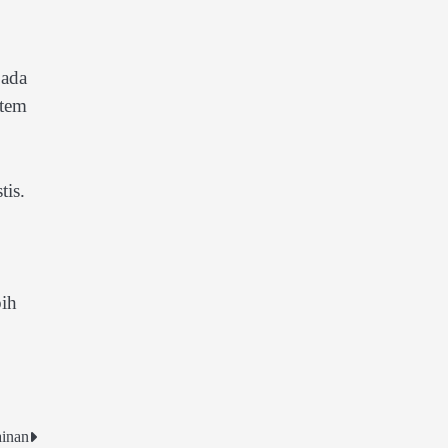
pada
stem
tis.
bih
ainan