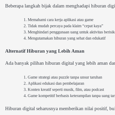
Beberapa langkah bijak dalam menghadapi hiburan digita
Memahami cara kerja aplikasi atau game
Tidak mudah percaya pada klaim “cepat kaya”
Menghindari penggunaan uang untuk aktivitas berisik
Mengutamakan hiburan yang sehat dan edukatif
Alternatif Hiburan yang Lebih Aman
Ada banyak pilihan hiburan digital yang lebih aman dan
Game strategi atau puzzle tanpa unsur taruhan
Aplikasi edukasi dan pembelajaran
Konten kreatif seperti musik, film, atau podcast
Game kompetitif berbasis keterampilan tanpa uang ta
Hiburan digital seharusnya memberikan nilai positif, 