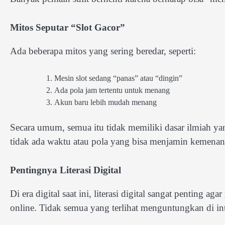
Mitos Seputar “Slot Gacor”
Ada beberapa mitos yang sering beredar, seperti:
Mesin slot sedang “panas” atau “dingin”
Ada pola jam tertentu untuk menang
Akun baru lebih mudah menang
Secara umum, semua itu tidak memiliki dasar ilmiah ya
tidak ada waktu atau pola yang bisa menjamin kemena
Pentingnya Literasi Digital
Di era digital saat ini, literasi digital sangat penting 
online. Tidak semua yang terlihat menguntungkan di i