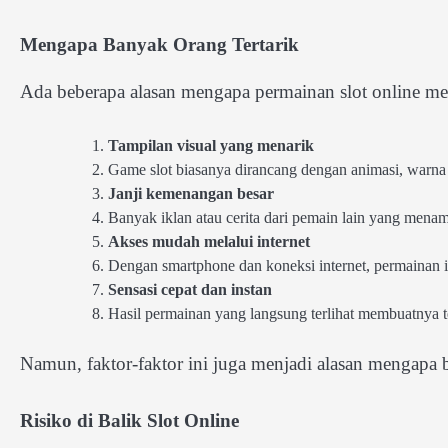
Mengapa Banyak Orang Tertarik
Ada beberapa alasan mengapa permainan slot online me
Tampilan visual yang menarik
Game slot biasanya dirancang dengan animasi, warna
Janji kemenangan besar
Banyak iklan atau cerita dari pemain lain yang men
Akses mudah melalui internet
Dengan smartphone dan koneksi internet, permainan in
Sensasi cepat dan instan
Hasil permainan yang langsung terlihat membuatnya t
Namun, faktor-faktor ini juga menjadi alasan mengapa
Risiko di Balik Slot Online