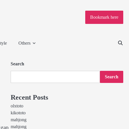
Bookmark here
tyle
Others
Search
Search
Recent Posts
olxtoto
kikototo
mahjong
mahjong
ggap