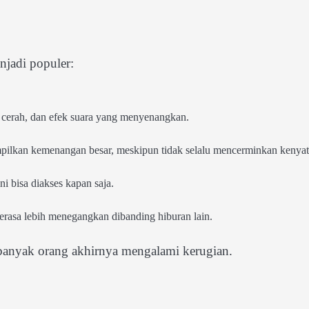
njadi populer:
 cerah, dan efek suara yang menyenangkan.
ampilkan kemenangan besar, meskipun tidak selalu mencerminkan kenyat
i bisa diakses kapan saja.
erasa lebih menegangkan dibanding hiburan lain.
 banyak orang akhirnya mengalami kerugian.