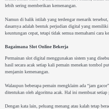
lebih sering memberikan kemenangan.
Namun di balik istilah yang terdengar menarik tersebu
dasarnya adalah bentuk perjudian digital yang memiliki 
keuntungan cepat, tetapi tidak semua memahami cara k
Bagaimana Slot Online Bekerja
Permainan slot digital menggunakan sistem yang dise
hasil secara acak setiap kali pemain menekan tombol putar
menjamin kemenangan.
Walaupun beberapa pemain mengklaim ada “jam gacor” ata
ditentukan oleh algoritma acak. Hal ini membuat setiap 
Dengan kata lain, peluang menang atau kalah tetap ber