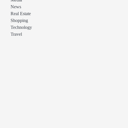
Media
News
Real Estate
Shopping
Technology
Travel