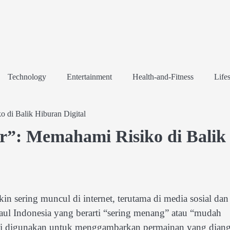
Technology
Entertainment
Health-and-Fitness
Lifes
o di Balik Hiburan Digital
or”: Memahami Risiko di Balik
kin sering muncul di internet, terutama di media sosial dan
 gaul Indonesia yang berarti “sering menang” atau “mudah
h ini digunakan untuk menggambarkan permainan yang dian