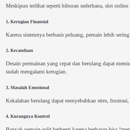
Meskipun terlihat seperti hiburan sederhana, slot online
1. Kerugian Finansial
Karena sistemnya berbasis peluang, pemain lebih serin
2. Kecanduan
Desain permainan yang cepat dan berulang dapat memicu
sudah mengalami kerugian.
3. Masalah Emosional
Kekalahan berulang dapat menyebabkan stres, frustrasi
4. Kurangnya Kontrol
Banyak pemain sulit berhenti karena berharap bisa “m