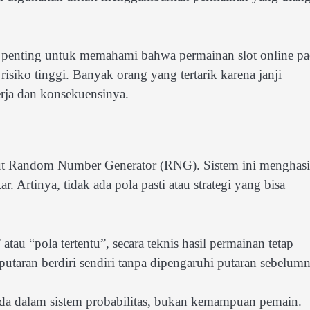
t, penting untuk memahami bahwa permainan slot online p
risiko tinggi. Banyak orang yang tertarik karena janji
erja dan konsekuensinya.
but Random Number Generator (RNG). Sistem ini menghasi
. Artinya, tidak ada pola pasti atau strategi yang bisa
u “pola tertentu”, secara teknis hasil permainan tetap
putaran berdiri sendiri tanpa dipengaruhi putaran sebelum
ada dalam sistem probabilitas, bukan kemampuan pemain.