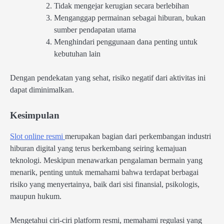
Tidak mengejar kerugian secara berlebihan
Menganggap permainan sebagai hiburan, bukan
sumber pendapatan utama
Menghindari penggunaan dana penting untuk
kebutuhan lain
Dengan pendekatan yang sehat, risiko negatif dari aktivitas ini
dapat diminimalkan.
Kesimpulan
Slot online resmi
merupakan bagian dari perkembangan industri
hiburan digital yang terus berkembang seiring kemajuan
teknologi. Meskipun menawarkan pengalaman bermain yang
menarik, penting untuk memahami bahwa terdapat berbagai
risiko yang menyertainya, baik dari sisi finansial, psikologis,
maupun hukum.
Mengetahui ciri-ciri platform resmi, memahami regulasi yang