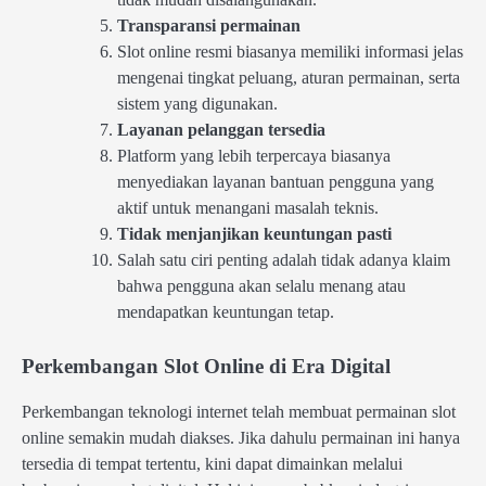
Transparansi permainan
Slot online resmi biasanya memiliki informasi jelas
mengenai tingkat peluang, aturan permainan, serta
sistem yang digunakan.
Layanan pelanggan tersedia
Platform yang lebih terpercaya biasanya
menyediakan layanan bantuan pengguna yang
aktif untuk menangani masalah teknis.
Tidak menjanjikan keuntungan pasti
Salah satu ciri penting adalah tidak adanya klaim
bahwa pengguna akan selalu menang atau
mendapatkan keuntungan tetap.
Perkembangan Slot Online di Era Digital
Perkembangan teknologi internet telah membuat permainan slot
online semakin mudah diakses. Jika dahulu permainan ini hanya
tersedia di tempat tertentu, kini dapat dimainkan melalui