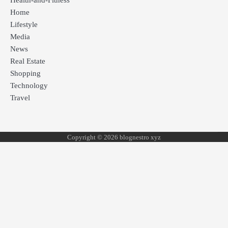
Health-and-Fitness
Home
Lifestyle
Media
News
Real Estate
Shopping
Technology
Travel
Copyright © 2026 blognestro xyz