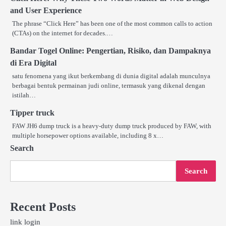
and User Experience
The phrase “Click Here” has been one of the most common calls to action
(CTAs) on the internet for decades.…
Bandar Togel Online: Pengertian, Risiko, dan Dampaknya
di Era Digital
satu fenomena yang ikut berkembang di dunia digital adalah munculnya
berbagai bentuk permainan judi online, termasuk yang dikenal dengan
istilah…
Tipper truck
FAW JH6 dump truck is a heavy-duty dump truck produced by FAW, with
multiple horsepower options available, including 8 x…
Search
Search
Recent Posts
link login