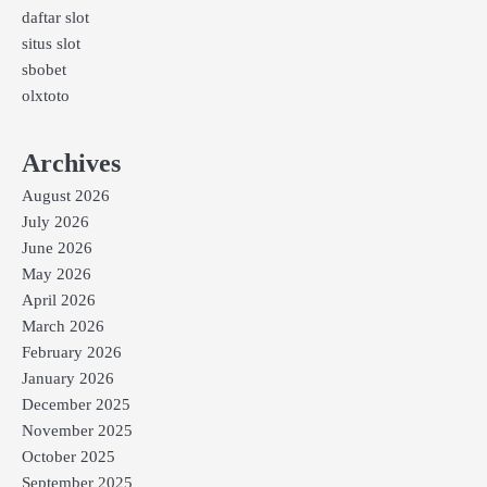
daftar slot
situs slot
sbobet
olxtoto
Archives
August 2026
July 2026
June 2026
May 2026
April 2026
March 2026
February 2026
January 2026
December 2025
November 2025
October 2025
September 2025