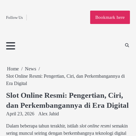
Fashion
Skip
to
Education
Bookmark here
Follow Us
content
Home
Info
Submit
Blogging
Business
Technology
Entertainment
Health-
Lifestyle
Others
Shopping
Analysis
Article
and-
News
System
Fitness
Finance
Travel
Media
Home
News
Slot Online Resmi: Pengertian, Ciri, dan Perkembangannya di
Era Digital
Slot Online Resmi: Pengertian, Ciri,
dan Perkembangannya di Era Digital
April 23, 2026
Alex Jahid
Dalam beberapa tahun terakhir, istilah
slot online resmi
semakin
sering muncul seiring dengan berkembangnya teknologi digital