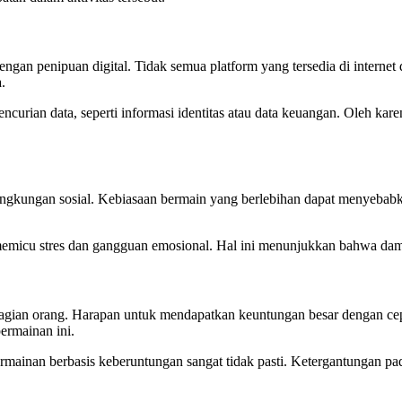
n dengan penipuan digital. Tidak semua platform yang tersedia di inter
.
urian data, seperti informasi identitas atau data keuangan. Oleh kare
 lingkungan sosial. Kebiasaan bermain yang berlebihan dapat menyeba
memicu stres dan gangguan emosional. Hal ini menunjukkan bahwa dampak
bagian orang. Harapan untuk mendapatkan keuntungan besar dengan cepa
ermainan ini.
inan berbasis keberuntungan sangat tidak pasti. Ketergantungan pada 