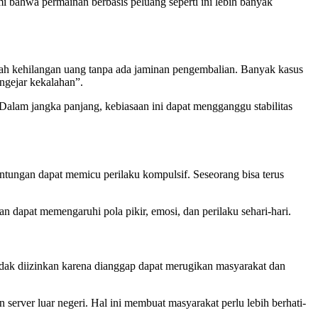
i bahwa permainan berbasis peluang seperti ini lebih banyak
mudah kehilangan uang tanpa ada jaminan pengembalian. Banyak kasus
gejar kekalahan”.
Dalam jangka panjang, kebiasaan ini dapat mengganggu stabilitas
ntungan dapat memicu perilaku kompulsif. Seseorang bisa terus
n dapat memengaruhi pola pikir, emosi, dan perilaku sehari-hari.
tidak diizinkan karena dianggap dapat merugikan masyarakat dan
server luar negeri. Hal ini membuat masyarakat perlu lebih berhati-