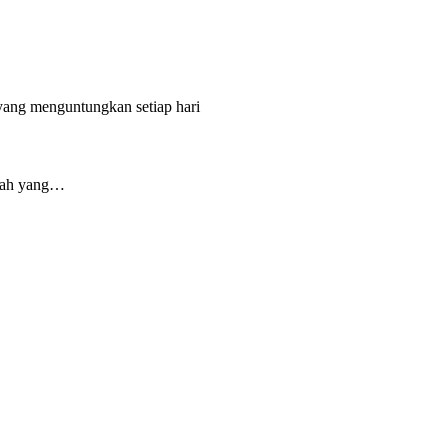
yang menguntungkan setiap hari
tilah yang…