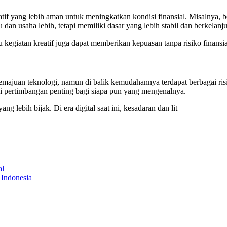
if yang lebih aman untuk meningkatkan kondisi finansial. Misalnya, bel
dan usaha lebih, tetapi memiliki dasar yang lebih stabil dan berkelanju
u kegiatan kreatif juga dapat memberikan kepuasan tanpa risiko finansia
juan teknologi, namun di balik kemudahannya terdapat berbagai risiko 
 pertimbangan penting bagi siapa pun yang mengenalnya.
lebih bijak. Di era digital saat ini, kesadaran dan lit
al
 Indonesia