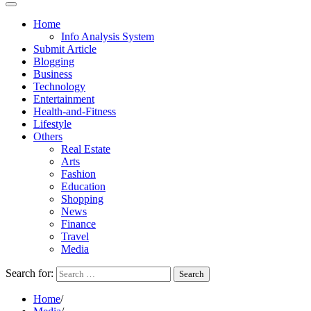
Home
Info Analysis System
Submit Article
Blogging
Business
Technology
Entertainment
Health-and-Fitness
Lifestyle
Others
Real Estate
Arts
Fashion
Education
Shopping
News
Finance
Travel
Media
Search for:
Home