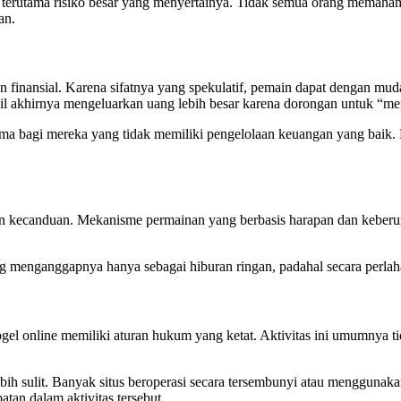
, terutama risiko besar yang menyertainya. Tidak semua orang memaham
an.
gian finansial. Karena sifatnya yang spekulatif, pemain dapat dengan 
 akhirnya mengeluarkan uang lebih besar karena dorongan untuk “men
ma bagi mereka yang tidak memiliki pengelolaan keuangan yang baik. 
ulkan kecanduan. Mekanisme permainan yang berbasis harapan dan keberu
ng menganggapnya hanya sebagai hiburan ringan, padahal secara perlaha
togel online memiliki aturan hukum yang ketat. Aktivitas ini umumnya 
 sulit. Banyak situs beroperasi secara tersembunyi atau menggunakan 
tan dalam aktivitas tersebut.