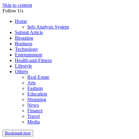
Skip to content
Follow Us
Home
Info Analysis System
Submit Article
Blogging
Business
Technology
Entertainment
Health-and-Fitness
Lifestyle
Others
Real Estate
Arts
Fashion
Education
Shopping
News
Finance
Travel
Media
Bookmark here