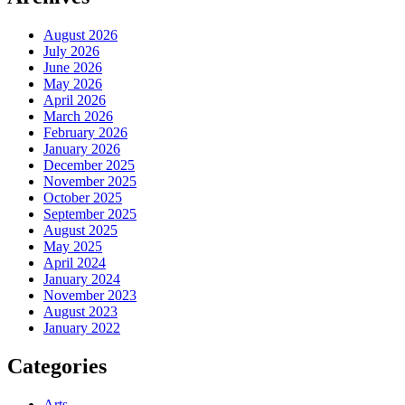
August 2026
July 2026
June 2026
May 2026
April 2026
March 2026
February 2026
January 2026
December 2025
November 2025
October 2025
September 2025
August 2025
May 2025
April 2024
January 2024
November 2023
August 2023
January 2022
Categories
Arts