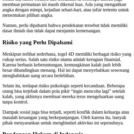
membuat permainan ini masih dikenal luas. Ada yang mengaitkan
angka dengan mimpi, kejadian sehari-hari, atau tafsir tertentu untuk
menentukan pilihan angka.
Namun, perlu dipahami bahwa pendekatan tersebut tidak memiliki
dasar ilmiah dan tidak dapat menjamin kemenangan.
Risiko yang Perlu Dipahami
Meskipun terlihat sederhana, togel 4D memiliki berbagai risiko yang
cukup serius. Salah satu risiko utama adalah kerugian finansial.
Karena berbasis keberuntungan, kemungkinan kalah jauh lebih
besar dibandingkan menang. Hal ini dapat menyebabkan seseorang
menghabiskan uang secara berlebihan.
Selain itu, terdapat risiko psikologis seperti kecanduan. Beberapa
orang bisa terjebak dalam pola pikir “ingin mencoba lagi” setelah
kalah, yang akhirnya membuat mereka terus mengeluarkan uang
tanpa kontrol.
Dampak sosial juga bisa terjadi, seperti konflik dalam keluarga atau
masalah keuangan yang berkepanjangan. Oleh karena itu, banyak
pihak menyarankan untuk menghindari aktivitas ini sepenuhnya.