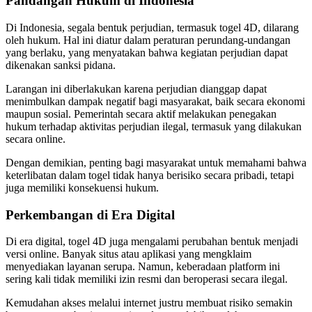
Pandangan Hukum di Indonesia
Di Indonesia, segala bentuk perjudian, termasuk togel 4D, dilarang
oleh hukum. Hal ini diatur dalam peraturan perundang-undangan
yang berlaku, yang menyatakan bahwa kegiatan perjudian dapat
dikenakan sanksi pidana.
Larangan ini diberlakukan karena perjudian dianggap dapat
menimbulkan dampak negatif bagi masyarakat, baik secara ekonomi
maupun sosial. Pemerintah secara aktif melakukan penegakan
hukum terhadap aktivitas perjudian ilegal, termasuk yang dilakukan
secara online.
Dengan demikian, penting bagi masyarakat untuk memahami bahwa
keterlibatan dalam togel tidak hanya berisiko secara pribadi, tetapi
juga memiliki konsekuensi hukum.
Perkembangan di Era Digital
Di era digital, togel 4D juga mengalami perubahan bentuk menjadi
versi online. Banyak situs atau aplikasi yang mengklaim
menyediakan layanan serupa. Namun, keberadaan platform ini
sering kali tidak memiliki izin resmi dan beroperasi secara ilegal.
Kemudahan akses melalui internet justru membuat risiko semakin