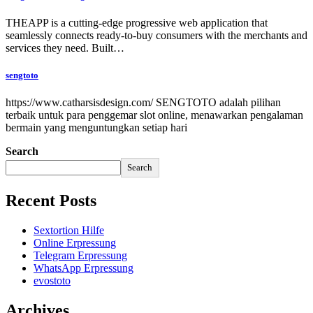
THEAPP is a cutting-edge progressive web application that
seamlessly connects ready-to-buy consumers with the merchants and
services they need. Built…
sengtoto
https://www.catharsisdesign.com/ SENGTOTO adalah pilihan
terbaik untuk para penggemar slot online, menawarkan pengalaman
bermain yang menguntungkan setiap hari
Search
Search
Recent Posts
Sextortion Hilfe
Online Erpressung
Telegram Erpressung
WhatsApp Erpressung
evostoto
Archives