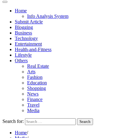
Home
Info Analysis System
Submit Article
Blogging
Business
Technology
Entertainment
Health-and-Fitness
Lifestyle
Others
Real Estate
Arts
Fashion
Education
Shopping
News
Finance
Travel
Media
Search for:
Home